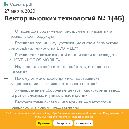
Скачать pdf
27 марта 2020
Вектор высоких технологий № 1(46)
От идеи до продвижения: инструменты маркетинга
гражданской продукции
Расширяя границы существующих систем безмасковой
литографии: технология EVG MLE™
Расширение возможностей организации производства
с ЦСУП «LOGOS MOBILE»
Надо верить в себя и много работать, и тогда все
получится
Почему от маленького датчика поля зависит
существование всего испытательного центра?
Универсальные сборочные центры: как ускорить вывод
на рынок сложных и уникальных изделий
Бесконтактные системы измерения — метрология
поверхности в новом представлении
«Техническая чистота» в производстве электроники.
Сайт использует файлы cookie, обрабатываемые вашим браузером. Подробнее об
этом вы можете узнать в
Политике cookie
.
Оценка рисков и методика определения чистоты
Принять
Настроить
Отклонить