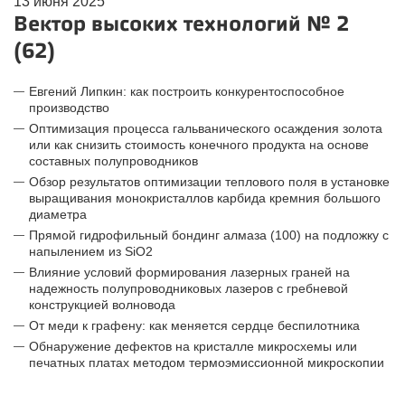
13 июня 2025
Вектор высоких технологий № 2
(62)
Евгений Липкин: как построить конкурентоспособное
производство
Оптимизация процесса гальванического осаждения золота
или как снизить стоимость конечного продукта на основе
составных полупроводников
Обзор результатов оптимизации теплового поля в установке
выращивания монокристаллов карбида кремния большого
диаметра
Прямой гидрофильный бондинг алмаза (100) на подложку с
напылением из SiO2
Влияние условий формирования лазерных граней на
надежность полупроводниковых лазеров с гребневой
конструкцией волновода
От меди к графену: как меняется сердце беспилотника
Обнаружение дефектов на кристалле микросхемы или
печатных платах методом термоэмиссионной микроскопии