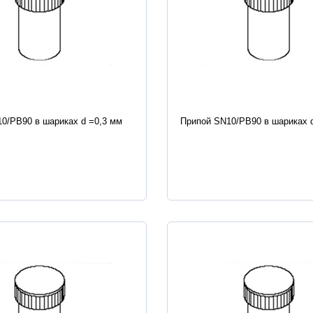
истики
Характеристики
0/PB90 в шариках d =0,3 мм
Припой SN10/PB90 в шариках 