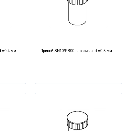
Характеристики
d =0,4 мм
Припой SN10/PB90 в шариках d =0,5 мм