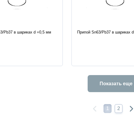
истики
Характеристики
3/Pb37 в шариках d =0,5 мм
Припой Sn63/Pb37 в шариках d
Показать еще
1
2