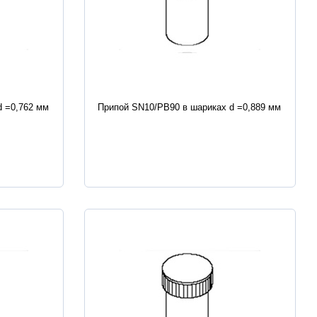
Характеристики
d =0,762 мм
Припой SN10/PB90 в шариках d =0,889 мм