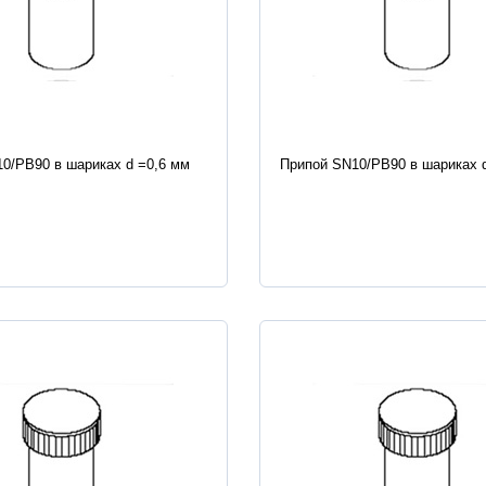
истики
Характеристики
0/PB90 в шариках d =0,6 мм
Припой SN10/PB90 в шариках 