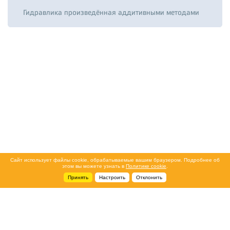
Гидравлика произведённая аддитивными методами
Сайт использует файлы cookie, обрабатываемые вашим браузером. Подробнее об
этом вы можете узнать в
Политике cookie
.
Принять
Настроить
Отклонить
+7 495 788-44-44