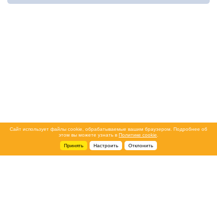
Сайт использует файлы cookie, обрабатываемые вашим браузером. Подробнее об
этом вы можете узнать в
Политике cookie
.
Принять
Настроить
Отклонить
+7 495 788-44-44
Сервисный центр
8 800 700-39-39
service@ostec-group.ru