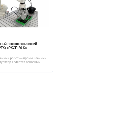
истики
ный робототехнический
РТК) «РКСП-26-K»
ленный робот — промышленный
пулятор является основным
ным элементом комплекса. В е...