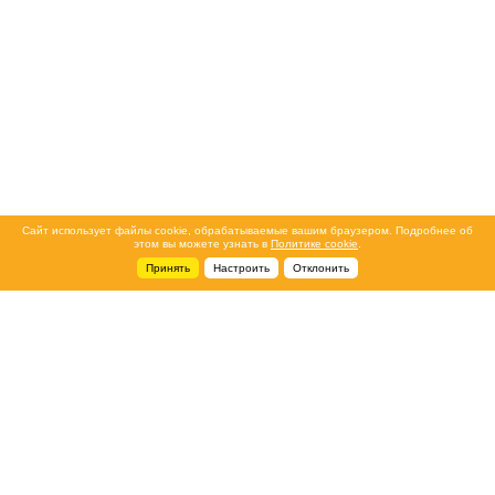
Сайт использует файлы cookie, обрабатываемые вашим браузером. Подробнее об
этом вы можете узнать в
Политике cookie
.
Принять
Настроить
Отклонить
+7 495 788-44-44
Сервисный центр
8 800 700-39-39
service@ostec-group.ru
Свяжитесь с нами