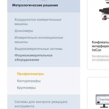
Метрологические решения
Координатно-измерительные
машины
Длиномеры
Измерительно-инспекционные
Характер
машины
Конфокаль
интерферен
Видеоизмерительные системы
IntCon
Формоизмерительное
Конфокальн
оборудование
интерфероме
контрольный
Профилометры
Контурографы
Кругломеры
Системы для контроля режущего
инструмента