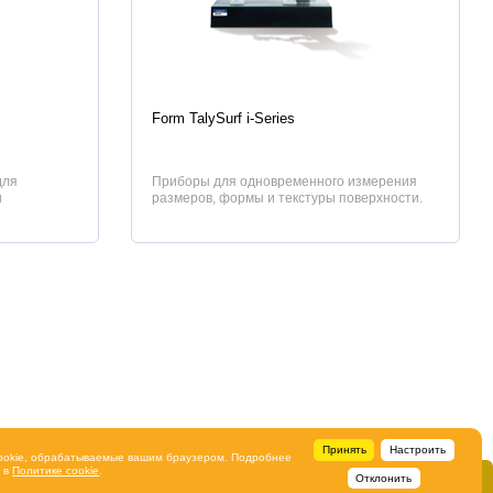
Характеристики
Form TalySurf i-Series
для
Приборы для одновременного измерения
и
размеров, формы и текстуры поверхности.
Разработаны для измерения всех элемент...
Принять
Настроить
ookie, обрабатываемые вашим браузером. Подробнее
ь в
Политике cookie
.
Отклонить
Свяжитесь с нами