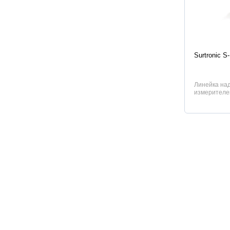
Характер
Surtronic S
Линейка на
измерителе
на любых уч