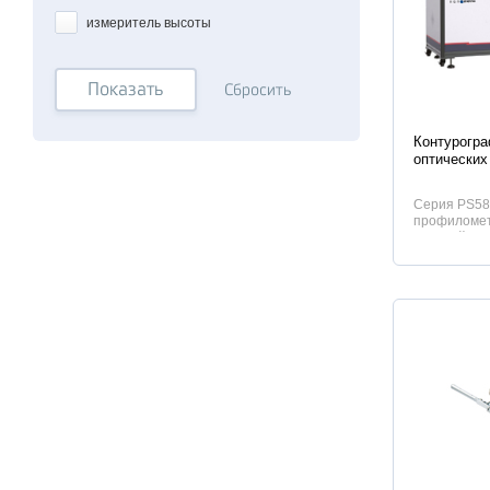
измеритель высоты
Показать
Сбросить
Характер
Контурогр
оптических
Серия PS58
профиломет
деталей, о