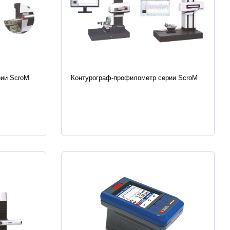
Характеристики
рии ScroM
Контурограф-профилометр серии ScroM