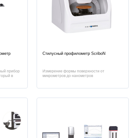
Характеристики
ометр
Стилусный профилометр ScriboN
тный прибор
Измерение формы поверхности от
торый в
микрометров до нанометров
рения пар...