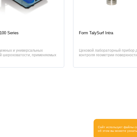
истики
Характеристики
-100 Series
Form TalySurf Intra
дежных и универсальных
Цеховой лабораторный прибор 
й шероховатости, применяемых
контроля геометрии поверхност
астках контроля, которые полн...
Сайт использует файлы c
об этом вы можете узнат