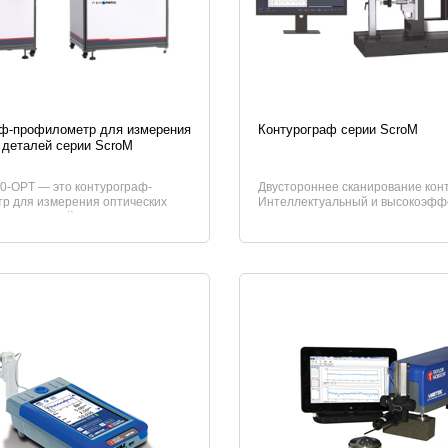
истики
Характеристики
аф-профилометр для измерения
Контурограф серии ScroM
 деталей серии ScroM
0-OPT — это контурограф-
Двустороннее сканирование конт
р для измерения оптических
Интеллектуальный и высокоэфф
бъединяющий измерение шерох...