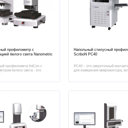
истики
Характеристики
ный профилометр с
Напольный стилусный профил
цией белого света Nanometric
ScriboN PC40
ый профилометр IntCon с
PC40 – это сверхточный контак
тром белого света - это
для измерения микроконтура, ко
 прибор для субнанометровых...
основном используется для изме