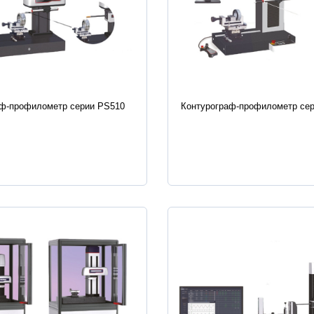
истики
Характеристики
аф-профилометр серии PS510
Контурограф-профилометр се