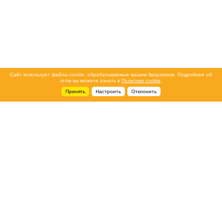
Сайт использует файлы cookie, обрабатываемые вашим браузером. Подробнее об
этом вы можете узнать в
Политике cookie
.
Принять
Настроить
Отклонить
+7 495 788-44-44
Сервисный центр
8 800 700-39-39
service@ostec-group.ru
Свяжитесь с нами
© 2026 ООО «Остек-АртТул»