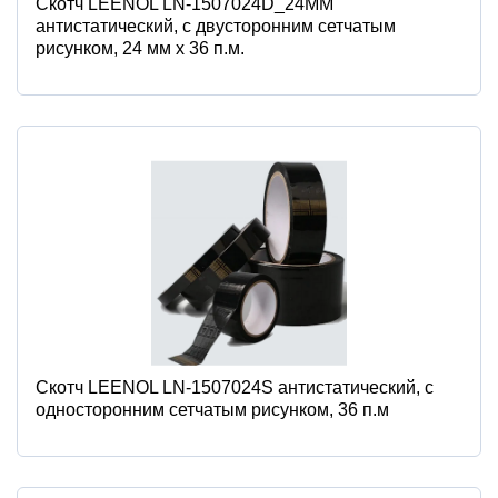
Скотч LEENOL LN-1507024D_24MM
антистатический, c двусторонним сетчатым
рисунком, 24 мм x 36 п.м.
Скотч LEENOL LN-1507024S антистатический, c
односторонним сетчатым рисунком, 36 п.м