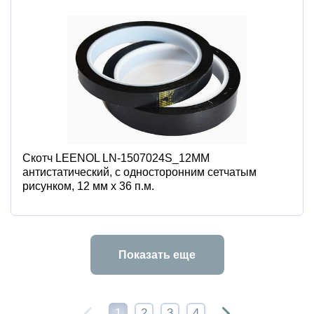
Скотч LEENOL LN-1507024S_12MM
антистатический, c односторонним сетчатым
рисунком, 12 мм x 36 п.м.
Показать еще
1
2
3
4