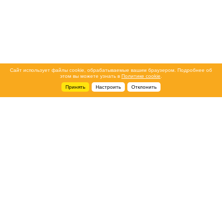
Сайт использует файлы cookie, обрабатываемые вашим браузером. Подробнее об
этом вы можете узнать в
Политике cookie
.
Принять
Настроить
Отклонить
+7 495 788-44-44
Сервисный центр
8 800 700-39-39
service@ostec-group.ru
Свяжитесь с нами
© 2026 ООО «Остек-АртТул»