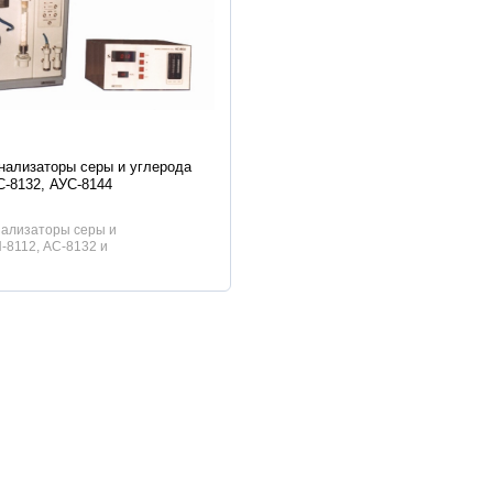
истики
нализаторы серы и углерода
С-8132, АУС-8144
нализаторы серы и
-8112, АС-8132 и
едназначены для определени...