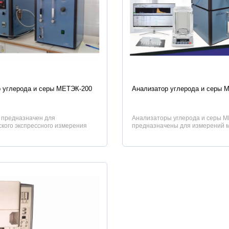
истики
Характеристики
 углерода и серы МЕТЭК-200
Анализатор углерода и серы 
 предназначен для
Анализаторы углерода и серы 
кого экспрессного измерения
предназначены для измерений 
и углерода и серы в чугунах, с...
доли углерода и серы в различны