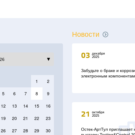
Новости
03
декабря
2025
Забудьте о браке и корро
электронным компонентам 
1
2
5
6
7
8
9
12
13
14
15
16
21
октября
2025
19
20
21
22
23
Остек-АртТул приглашает 
26
27
28
29
30
выставку Testing&Control 2