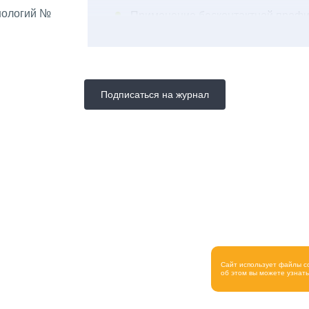
нологий №
Применение бесконтактной профи
Поверхностный контроль неразр
Контроль качества VCSEL с помо
Подписаться на журнал
Сайт использует файлы c
об этом вы можете узнат