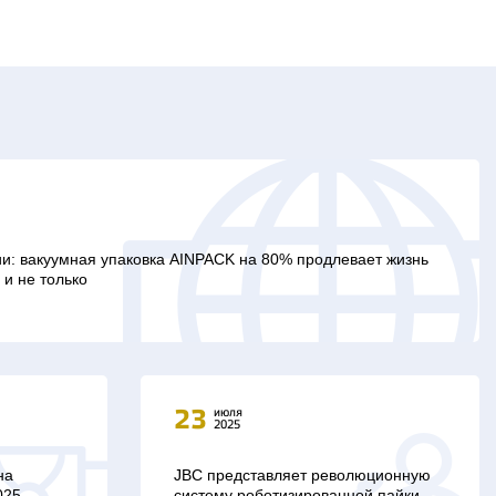
зии: вакуумная упаковка AINPACK на 80% продлевает жизнь
и не только
23
июля
2025
на
JBC представляет революционную
025
систему роботизированной пайки