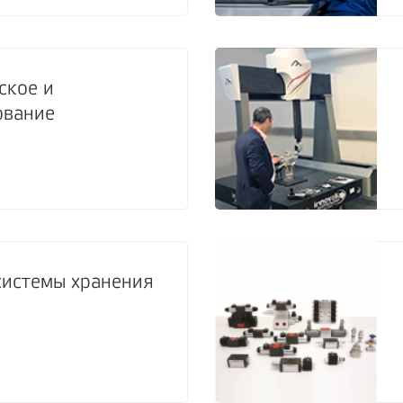
ское и
ование
системы хранения