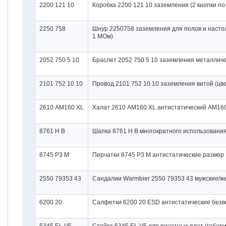
2200 121 10
Коробка 2200 121 10 заземления (2 кнопки по
2250 758
Шнур 2250758 заземления для полов и настоль
1 МОм)
2052 750 5 10
Браслет 2052 750 5 10 заземления металличес
2101 752 10 10
Провод 2101 752 10 10 заземления витой (цвет
2610 AM160 XL
Халат 2610 AM160 XL антистатический AM160 
8761 H B
Шапка 8761 H B многократного использования 
8745 P3 M
Перчатки 8745 P3 M антистатические размер M
2550 79353 43
Сандалии Warmbier 2550 79353 43 мужские/жен
6200 20
Салфетки 6200 20 ESD антистатические безво