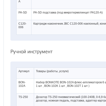
A
PA-SD
PA-SD подставка (под микротермопинцет PA120-A)
C120-
Картридж-наконечник JBC C120-006 наклонный, конич
006
Ручной инструмент
Артикул
Товары (работы, услуги)
BON-
Набор BONKOTE BON-102A флюс-аппликаторов 6 шт 
102А
1 шт , BON-102K 1 шт , BON-102T 1 шт )
TS-250
Дозатор TS-250 пневматический (100-240В,
0-6,9 б
дозатор, ножная педаль, подставка, адаптер карт