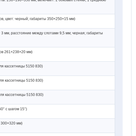
ты: 250×190×350 мм, включает: 2 боковых стенки, 1 среднюю
ов, цвет: черный; габариты 350×250×15 мм)
т 3 мм, расстояние между слотами 9,5 мм; черная; габариты
ов 261×238×20 мм)
ля кассетницы 5150 830)
для кассетницы 5150 830)
для кассетницы 5150 830)
0° с шагом 15°)
Ø 300×320 мм)