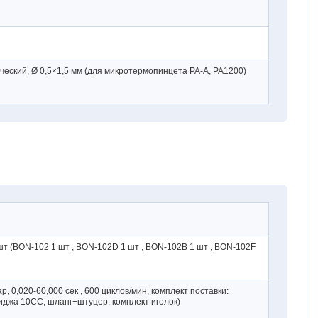
еский, Ø 0,5×1,5 мм (для микротермопинцета PA-A, PA1200)
(BON-102 1 шт , BON-102D 1 шт , BON-102B 1 шт , BON-102F
ар,
0,020-60,000
сек , 600 циклов/мин, комплект поставки:
риджа 10СС, шланг+штуцер, комплект иголок)