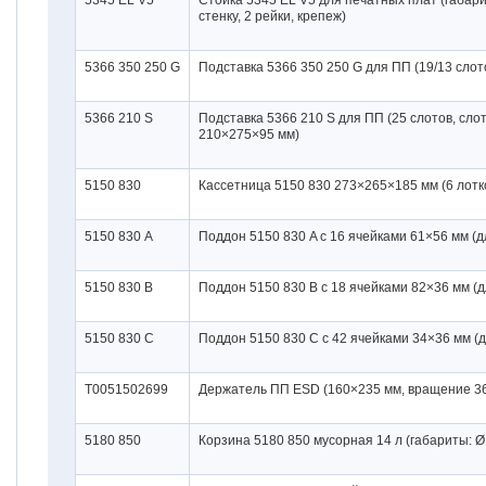
5345 EL V5
Стойка 5345 EL V5 для печатных плат (габари
стенку, 2 рейки, крепеж)
5366 350 250 G
Подставка 5366 350 250 G для ПП (19/13 слот
5366 210 S
Подставка 5366 210 S для ПП (25 слотов, сло
210×275×95 мм)
5150 830
Кассетница 5150 830 273×265×185 мм (6 лотк
5150 830 A
Поддон 5150 830 A c 16 ячейками 61×56 мм (д
5150 830 B
Поддон 5150 830 B c 18 ячейками 82×36 мм (
5150 830 C
Поддон 5150 830 C c 42 ячейками 34×36 мм (
T0051502699
Держатель ПП ESD (160×235 мм, вращение 36
5180 850
Корзина 5180 850 мусорная 14 л (габариты: 