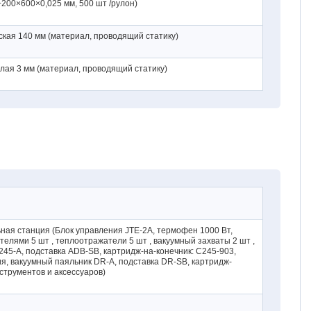
+200×600×0,025 мм, 500 шт /рулон)
ская 140 мм (материал, проводящий статику)
глая 3 мм (материал, проводящий статику)
ая станция (Блок управления JTE-2A, термофен 1000 Вт,
елями 5 шт , теплоотражатели 5 шт , вакуумный захваты 2 шт ,
45-A, подставка ADB-SB, картридж-на-конечник: C245-903,
я, вакуумный паяльник DR-A, подставка DR-SB, картридж-
струментов и аксессуаров)