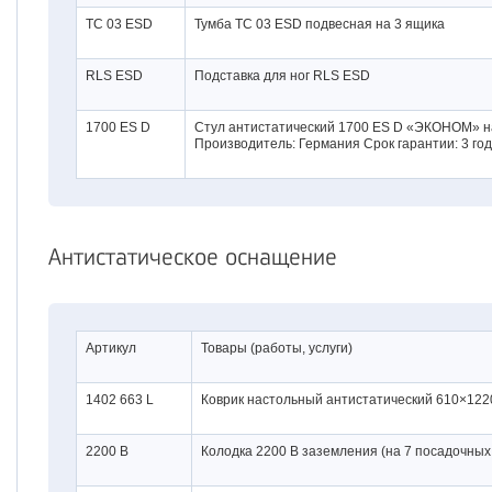
TC 03 ESD
Тумба TC 03 ESD подвесная на 3 ящика
RLS ESD
Подставка для ног RLS ESD
1700 ES D
Стул антистатический 1700 ES D «ЭКОНОМ» н
Производитель: Германия Срок гарантии: 3 го
Антистатическое оснащение
Артикул
Товары (работы, услуги)
1402 663 L
Коврик настольный антистатический 610×1220
2200 B
Колодка 2200 B заземления (на 7 посадочных