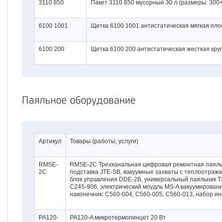
3110 850
Пакет 3110 850 мусорный 30 л (размеры: 300
6100 1001
Щетка 6100 1001 антистатическая мягкая пло
6100 200
Щетка 6100 200 антистатическая жесткая кру
Паяльное оборудование
Артикул
Товары (работы, услуги)
RMSE-
RMSE-2С Трехканальная цифровая ремонтная паяльн
2С
подставка JTE-SB, вакуумные захваты с теплоотражат
блок управления DDE-2B, универсальный паяльник T2
C245-906, электрический моудль MS-A вакуумировани
наконечник: С560-004, С560-005, С560-013, набор ин
PA120-
PA120-A микротермопинцет 20 Вт