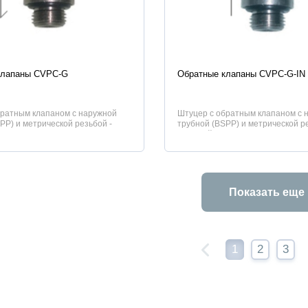
истики
Характеристики
клапаны CVPC-G
Обратные клапаны CVPC-G-IN
братным клапаном с наружной
Штуцер с обратным клапаном с 
PP) и метрической резьбой -
трубной (BSPP) и метрической ре
впускной.
Показать еще
1
2
3