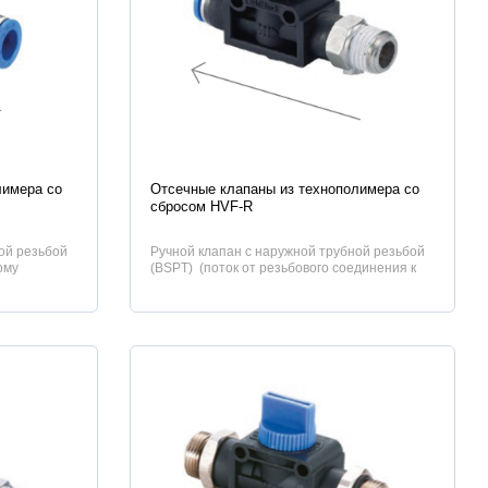
Характеристики
лимера со
Отсечные клапаны из технополимера со
сбросом HVF-R
ой резьбой
Ручной клапан с наружной трубной резьбой
ому
(BSPT) (поток от резьбового соединения к
трубе.