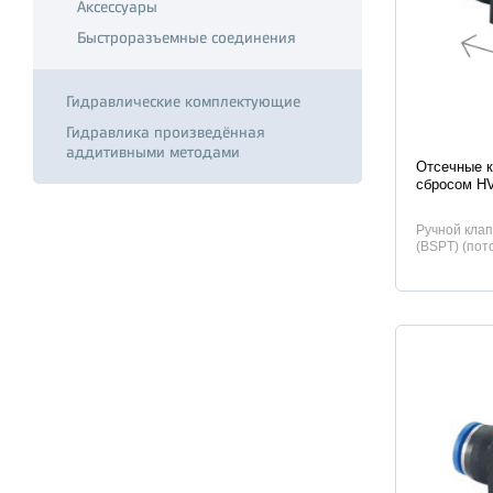
Аксессуары
Быстроразъемные соединения
Гидравлические комплектующие
Гидравлика произведённая
Характер
аддитивными методами
Отсечные к
сбросом H
Ручной клап
(BSPT) (пот
трубе).