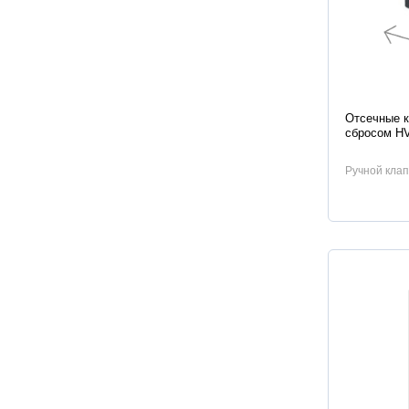
Характер
Отсечные к
сбросом H
Ручной клап