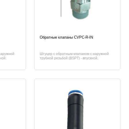
Характеристики
Обратные клапаны CVPC-R-IN
наружной
Штуцер с обратным клапаном с наружной
ной.
трубной резьбой (BSPT) - впускной.