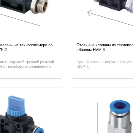
истики
Характеристики
лапаны из технополимера со
Отсечные клапаны из технопо
VF-G
сбросом HVM-R
ан с наружной трубной резьбой
Ручной клапан с наружной трубн
ок от резьбового соединения к
(BSPT).