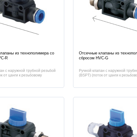
истики
Характеристики
лапаны из технополимера со
Отсечные клапаны из технопо
VC-R
сбросом HVC-G
ан с наружной трубной резьбой
Ручной клапан с наружной трубн
ок от цанги к резьбовому
(BSPT) (поток от цанги к резьбов
.
соединению).