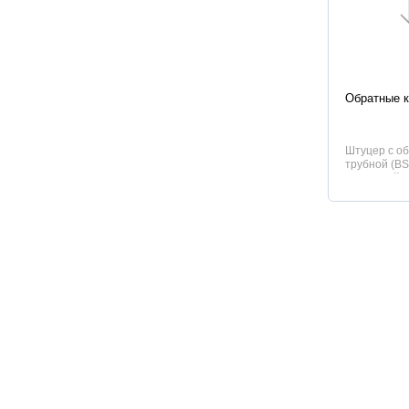
Характер
Обратные 
Штуцер с о
трубной (BS
выпускной.