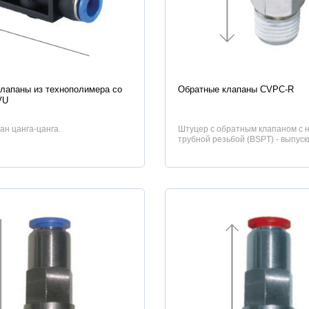
истики
Характеристики
лапаны из технополимера со
Обратные клапаны CVPC-R
VU
ан цанга-цанга.
Штуцер с обратным клапаном с 
трубной резьбой (BSPT) - выпуск