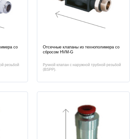
Характеристики
лимера со
Отсечные клапаны из технополимера со
сбросом HVM-G
ой резьбой
Ручной клапан с наружной трубной резьбой
(BSPP).