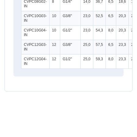
CVPC08G02-
8
G1/4"
14,0
36,7
6,5
18,6
15
IN
CVPC10G03-
10
G3/8"
23,0
52,5
6,5
20,3
22
IN
CVPC10G04-
10
G1/2"
23,0
54,3
8,0
20,3
24
IN
CVPC12G03-
12
G3/8"
25,0
57,5
6,5
23,3
24
IN
CVPC12G04-
12
G1/2"
25,0
59,3
8,0
23,3
24
IN