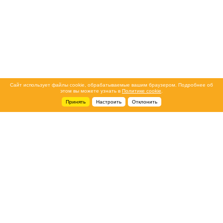
Сайт использует файлы cookie, обрабатываемые вашим браузером. Подробнее об
этом вы можете узнать в
Политике cookie
.
Принять
Настроить
Отклонить
+7 495 788-44-44
Сервисный центр
8 800 700-39-39
service@ostec-group.ru
Свяжитесь с нами