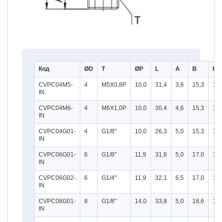
Код
ØD
T
ØP
L
A
B
H
CVPC04M5-
4
M5X0,8P
10,0
31,4
3,6
15,3
10
IN
CVPC04M6-
4
M6X1,0P
10,0
30,4
4,6
15,3
10
IN
CVPC04G01-
4
G1/8"
10,0
26,3
5,0
15,3
10
IN
CVPC06G01-
6
G1/8"
11,9
31,6
5,0
17,0
12
IN
CVPC06G02-
6
G1/4"
11,9
32,1
6,5
17,0
15
IN
CVPC08G01-
8
G1/8"
14,0
33,8
5,0
18,6
14
IN