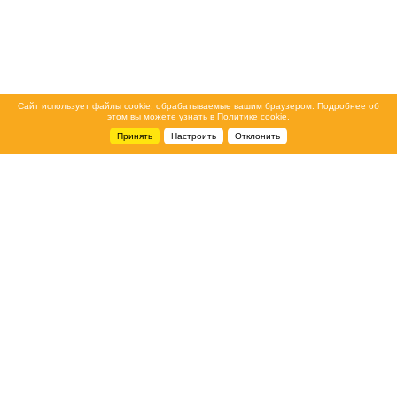
Сайт использует файлы cookie, обрабатываемые вашим браузером. Подробнее об
этом вы можете узнать в
Политике cookie
.
Принять
Настроить
Отклонить
+7 495 788-44-44
Сервисный центр
8 800 700-39-39
service@ostec-group.ru
Свяжитесь с нами
© 2026 ООО «Остек-АртТул»