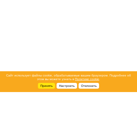
Сайт использует файлы cookie, обрабатываемые вашим браузером. Подробнее об
этом вы можете узнать в
Политике cookie
.
Принять
Настроить
Отклонить
+7 495 788-44-44
Сервисный центр
8 800 700-39-39
service@ostec-group.ru