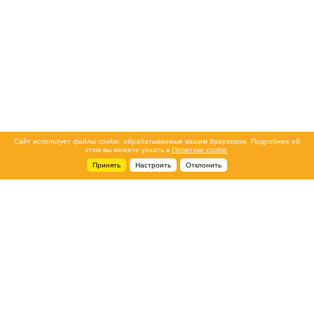
Сайт использует файлы cookie, обрабатываемые вашим браузером. Подробнее об
этом вы можете узнать в
Политике cookie
.
Принять
Настроить
Отклонить
+7 495 788-44-44
Сервисный центр
8 800 700-39-39
service@ostec-group.ru
Свяжитесь с нами