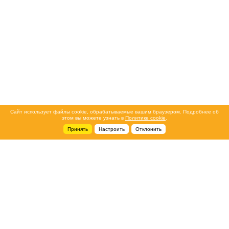
Сайт использует файлы cookie, обрабатываемые вашим браузером. Подробнее об
этом вы можете узнать в
Политике cookie
.
Принять
Настроить
Отклонить
+7 495 788-44-44
Сервисный центр
8 800 700-39-39
service@ostec-group.ru