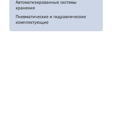
Автоматизированные системы
хранения
Пневматические и гидравлические
комплектующие
© 2026 ООО «Остек-АртТул»