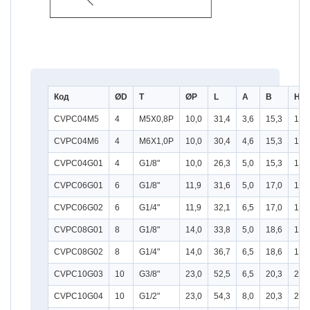
Код
ØD
T
ØP
L
A
B
H
CVPC04M5
4
M5X0,8P
10,0
31,4
3,6
15,3
10
CVPC04M6
4
M6X1,0P
10,0
30,4
4,6
15,3
10
CVPC04G01
4
G1/8"
10,0
26,3
5,0
15,3
10
CVPC06G01
6
G1/8"
11,9
31,6
5,0
17,0
12
CVPC06G02
6
G1/4"
11,9
32,1
6,5
17,0
15
CVPC08G01
8
G1/8"
14,0
33,8
5,0
18,6
14
CVPC08G02
8
G1/4"
14,0
36,7
6,5
18,6
15
CVPC10G03
10
G3/8"
23,0
52,5
6,5
20,3
22
CVPC10G04
10
G1/2"
23,0
54,3
8,0
20,3
24