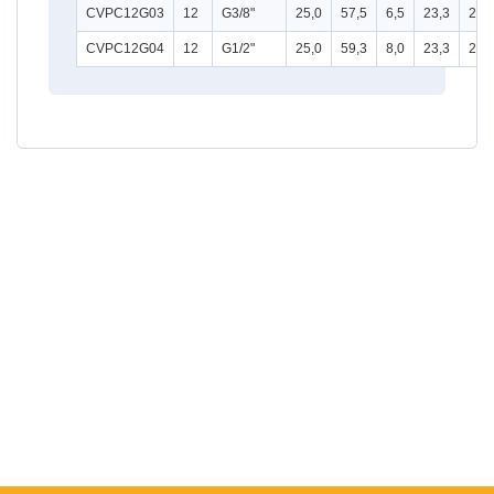
CVPC12G03
12
G3/8"
25,0
57,5
6,5
23,3
24
CVPC12G04
12
G1/2"
25,0
59,3
8,0
23,3
24