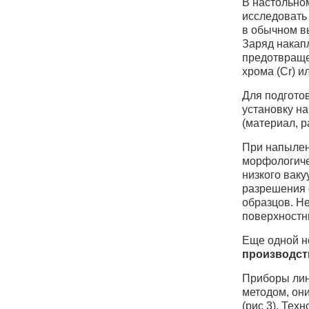
В настольно
исследовать
в обычном в
Заряд накап
предотвращен
хрома (Cr) и
Для подгото
установку на
(материал, 
При напылен
морфологиче
низкого вак
разрешения 
образцов. Н
поверхностн
Еще одной н
производст
Приборы лин
методом, он
(рис 3). Тех