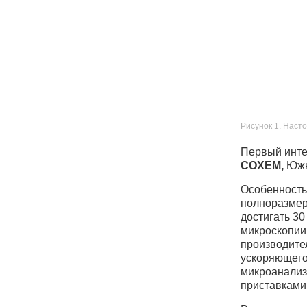
Рисунок 1. Нас
Первый инте
COXEM,
Южн
Особенность 
полноразмер
достигать 30
микроскопии
производите
ускоряющего
микроанализ
приставками 