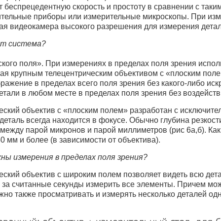
т беспрецедентную скорость и простоту в сравнении с таки
тельные приборы или измерительные микроскопы. При изме
ая видеокамера высокого разрешения для измерения детали
ет система?
ского поля». При измерениях в пределах поля зрения испо
ая крупным телецентрическим объективом с «плоским поле
ражение в пределах всего поля зрения без какого-либо ис
етали в любом месте в пределах поля зрения без воздейств
ский объектив с «плоским полем» разработан с исключитель
еталь всегда находится в фокусе. Обычно глубина резкост
между парой микронов и парой миллиметров (рис 6а,б). Ка
40 мм и более (в зависимости от объектива).
жны измерения в пределах поля зрения?
ский объектив с широким полем позволяет видеть всю дета
 за считанные секунды измерить все элементы. Причем мож
жно также просматривать и измерять несколько деталей од