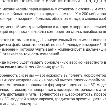
ванный: объектив + измерительный стол, для 
 с механическим перемещаемым столиком с отсчетным устр
их линейных размеров в продольном (ось X = 200 мм) и по
роводить измерения больших объектов методом сшивки изо
ирменный метод калибровки и алгоритм коррекции нелинейн
щий неровности и люфты компонентов стола, неизбежно во
остоит в том, что каждый измерительный стол имеет инфо
 причем файл многоточечный, по всей площади измерений. Э
измерений, которая учитывает и компенсирует в дальнейши
 отвечает за точность измерений.
енде можно будет увидеть обновленную версию известного
ва компании Hirox
(Япония) (рис 7).
обенность системы — возможность выполнять морфометрич
ивки сфокусированных на разной высоте плоских фреймов
системе точных координат и формирует адекватные 3D-мод
очность геометрии поверяется с помощью метрического эта
ять дистанции и углы, волнистость и шероховатость, пров
и 3D-моделей в виде каркаса, градиентов яркости, цвета 
о анализа геометрии.