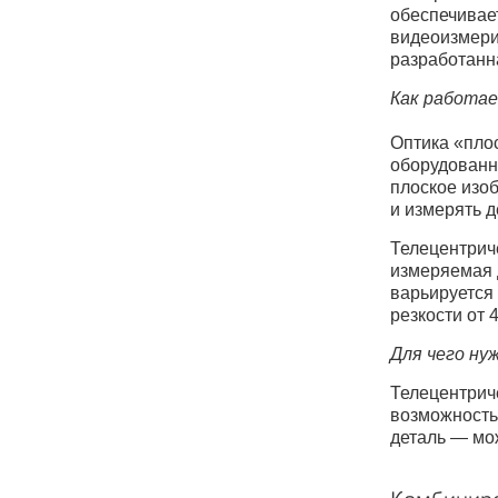
обеспечивае
видеоизмери
разработанн
Как работа
Оптика «пло
оборудованн
плоское изоб
и измерять д
Телецентриче
измеряемая д
варьируется 
резкости от 
Для чего ну
Телецентриче
возможность
деталь — мо