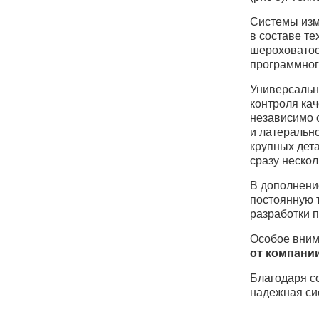
Системы изме
в составе те
шероховатос
программног
Универсальн
контроля ка
независимо 
и латеральн
крупных дет
сразу нескол
В дополнени
постоянную 
разработки п
Особое вним
от компании
Благодаря с
надежная си