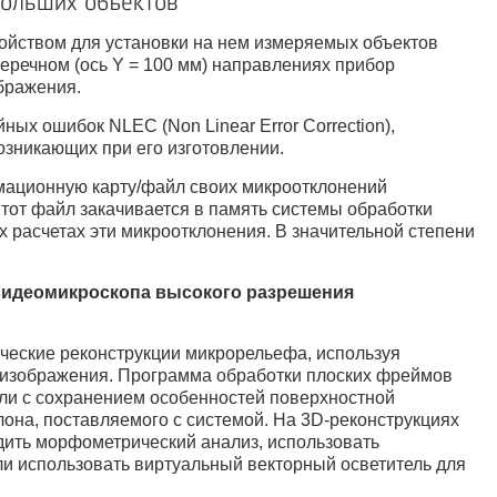
больших объектов
ойством для установки на нем измеряемых объектов
перечном (ось Y = 100 мм) направлениях прибор
бражения.
ых ошибок NLEC (Non Linear Error Correction),
зникающих при его изготовлении.
рмационную карту/файл своих микроотклонений
тот файл закачивается в память системы обработки
х расчетах эти микроотклонения. В значительной степени
видеомикроскопа высокого разрешения
еские реконструкции микрорельефа, используя
 изображения. Программа обработки плоских фреймов
ели с сохранением особенностей поверхностной
лона, поставляемого с системой. На 3D-реконструкциях
одить морфометрический анализ, использовать
или использовать виртуальный векторный осветитель для