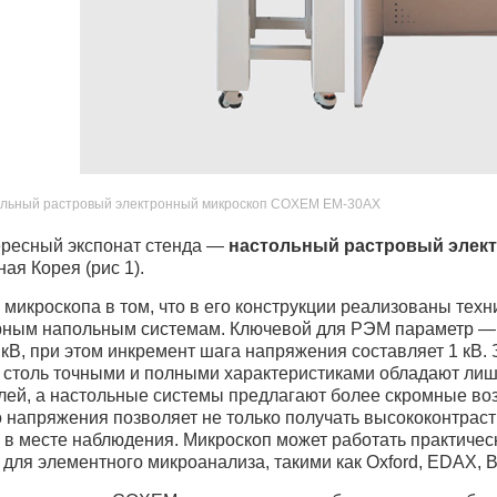
тольный растровый электронный микроскоп COXEM EM-30AX
ресный экспонат стенда —
настольный растровый элект
ая Корея (рис 1).
микроскопа в том, что в его конструкции реализованы тех
ным напольным системам. Ключевой для РЭМ параметр — 
 кВ, при этом инкремент шага напряжения составляет 1 кВ
 столь точными и полными характеристиками обладают лиш
лей, а настольные системы предлагают более скромные во
 напряжения позволяет не только получать высококонтрас
 в месте наблюдения. Микроскоп может работать практичес
для элементного микроанализа, такими как Oxford, EDAX, B