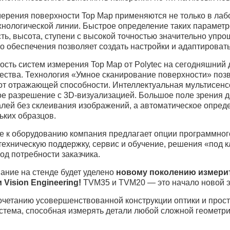
рения поверхности Top Map применяются не только в лабор
хнологической линии. Быстрое определение таких параметро
ть, высота, ступени с высокой точностью значительно упро
о обеспечения позволяет создать настройки и адаптировать
ость систем измерения Top Map от Polytec на сегодняшний
чества. Технология «Умное сканирование поверхности» поз
от отражающей способности. Интеллектуальная мультисенс
ое разрешение с 3D-визуализацией. Большое поле зрения 
алей без склеивания изображений, а автоматическое опре
ьких образцов.
е к оборудованию компания предлагает опции программног
техническую поддержку, сервис и обучение, решения «под
од потребности заказчика.
ание на стенде будет уделено
новому поколению измери
 Vision Engineering!
TVM35 и TVM20 — это начало новой э
очетанию усовершенствованной конструкции оптики и прос
стема, способная измерять детали любой сложной геометр