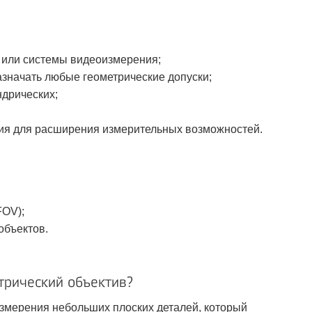
а или системы видеоизмерения;
азначать любые геометрические допуски;
ндрических;
ия для расширения измерительных возможностей.
FOV);
объектов.
трический объектив?
измерения небольших плоских деталей, который