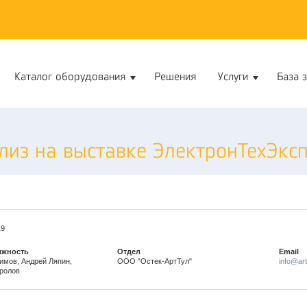
Каталог оборудования
Решения
Услуги
База 
лиз на выставке ЭлектронТехЭкс
19
лжность
Отдел
Email
имов, Андрей Ляпин,
ООО "Остек-АртТул"
info@art
ролов