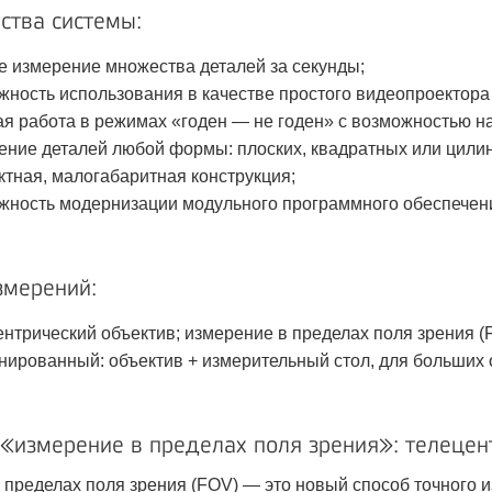
тва системы:
е измерение множества деталей за секунды;
жность использования в качестве простого видеопроектор
ая работа в режимах «годен — не годен» с возможностью н
ение деталей любой формы: плоских, квадратных или цили
ктная, малогабаритная конструкция;
жность модернизации модульного программного обеспечен
змерений:
ентрический объектив; измерение в пределах поля зрения (
нированный: объектив + измерительный стол, для больших 
 «измерение в пределах поля зрения»: телецен
 пределах поля зрения (FOV) — это новый способ точного 