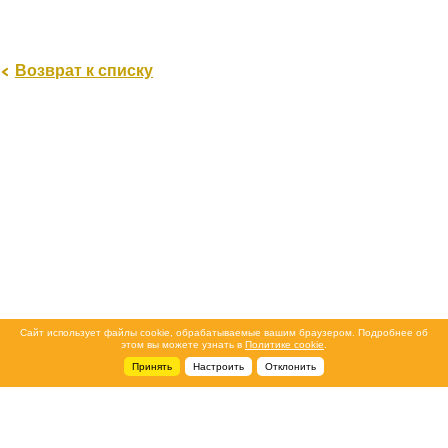
Возврат к списку
Сайт использует файлы cookie, обрабатываемые вашим браузером. Подробнее об
этом вы можете узнать в
Политике cookie
.
Принять
Настроить
Отклонить
+7 495 788-44-44