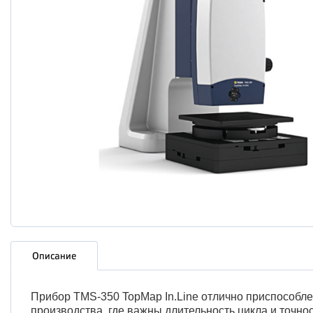
Описание
Прибор TMS-350 TopMap In.Line отлично приспособле
производства, где важны длительность цикла и точнос