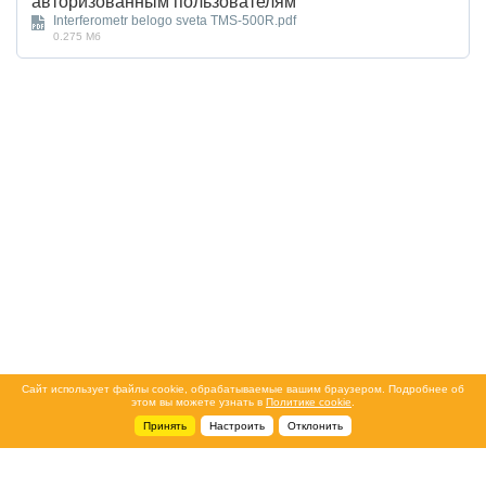
авторизованным пользователям
Interferometr belogo sveta TMS-500R.pdf
0.275 Мб
Сайт использует файлы cookie, обрабатываемые вашим браузером. Подробнее об
этом вы можете узнать в
Политике cookie
.
Принять
Настроить
Отклонить