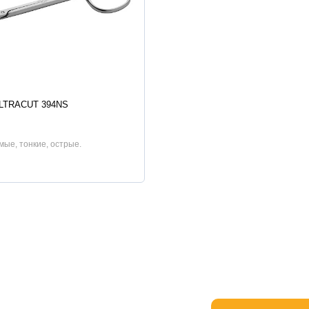
истики
LTRACUT 394NS
мые, тонкие, острые.