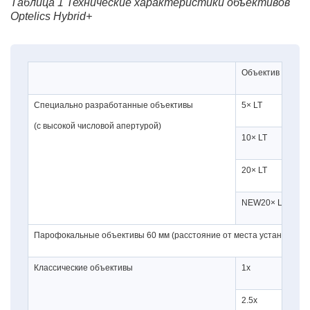
Таблица 1 Технические характеристики объективов
Optelics Hybrid+
Объектив
Ра
Специально разработанные объективы
5× LT
10
(с высокой числовой апертурой)
10× LT
1,
20× LT
0,
NEW20× LT
1,
Парофокальные объективы 60 мм (расстояние от места установки об
Классические объективы
1х
3,8
2.5х
6,