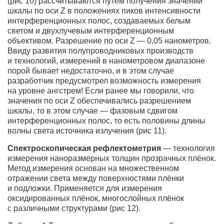
(рис 10) рассчитываются путем получения значений
шкалы по оси Z в положениях пиков интенсивности
интерференционных полос, создаваемых белым
светом и двухлучевым интерференционным
объективом. Разрешение по оси Z — 0,05 нанометров.
Ввиду развития полупроводниковых производств
и технологий, измерений в нанометровом диапазоне
порой бывает недостаточно, и в этом случае
разработчик предусмотрел возможность измерения
на уровне ангстрем! Если ранее мы говорили, что
значения по оси Z обеспечивались разрешением
шкалы, то в этом случае — фазовым сдвигом
интерференционных полос, то есть половины длины
волны света источника излучения (рис 11).
Спектроскопическая рефлектометрия
— технология
измерения наноразмерных толщин прозрачных плёнок.
Метод измерения основан на множественном
отражении света между поверхностями плёнки
и подложки. Применяется для измерения
оксидированных плёнок, многослойных плёнок
с различными структурами (рис 12).