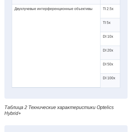
Двухлучевые интерференционные объективы
TI 2.5x
10
TI 5x
9,
DI 10x
7,
DI 20x
4,
DI 50x
3,
DI 100x
2,
Таблица 2 Технические характеристики Optelics
Hybrid+