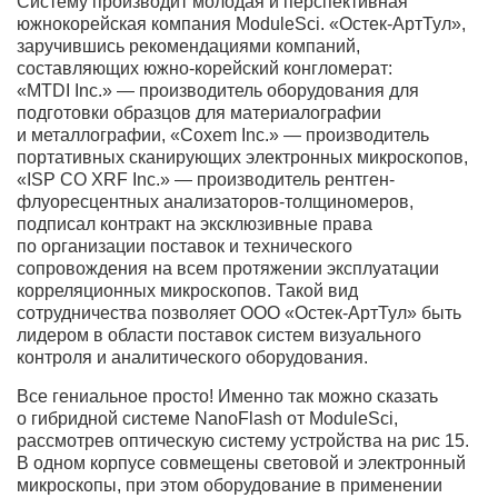
Систему производит молодая и перспективная
южнокорейская компания ModuleSci. «Остек-АртТул»,
заручившись рекомендациями компаний,
составляющих южно-корейский конгломерат:
«MTDI Inc.» — производитель оборудования для
подготовки образцов для материалографии
и металлографии, «Coxem Inc.» — производитель
портативных сканирующих электронных микроскопов,
«ISP CO XRF Inc.» — производитель рентген-
флуоресцентных анализаторов-толщиномеров,
подписал контракт на эксклюзивные права
по организации поставок и технического
сопровождения на всем протяжении эксплуатации
корреляционных микроскопов. Такой вид
сотрудничества позволяет ООО «Остек-АртТул» быть
лидером в области поставок систем визуального
контроля и аналитического оборудования.
Все гениальное просто! Именно так можно сказать
о гибридной системе NanoFlash от ModuleSci,
рассмотрев оптическую систему устройства на рис 15.
В одном корпусе совмещены световой и электронный
микроскопы, при этом оборудование в применении