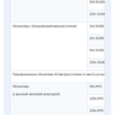
50Х ELWD
11
100× ELWD
4,
Объективы с большим рабочим расстояние
10х SLWD
37
20х SLWD
30
50х SLWD
22
100х SLWD
10
Парофокальные объективы 45 мм (расстояние от места установки об
Объективы
50x APO
0,
(с высокой числовой апертурой)
100x APO
0,
150x APO
0,