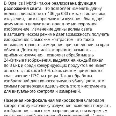
В Optelics Hybrid+ также реализована
функция
разложения света
, что позволяет изменять длину
волны в диапазоне от 436 до 633 нм как в источнике
излучения, так и в приемнике излучения, благодаря
чему можно получить контрастное монохромное
изображение. Изменение длины волны света
в автоматическом режиме дает возможность получать
изображения с высоким контрастом, что также
повышает точность измерения при наведении на края
объекта. Детектор, или как принято называть —
приёмник излучения, позволяет обрабатывать
24-битные
изображения, выделяя на каждый канал
по 8 бит, и среди конкурирующих продуктов не имеет
аналогов, так как в 99 % таких систем применяются
классические ПЗС-матрицы. Такая обработка
изображений дает колоссальную глубину цвета, тем
самым подтверждая идеальность этого инструмента
для визуального контроля и измерений.
Лазерная конфокальная микроскопия
благодаря
когерентному источнику излучения позволяет получать
изображения с высоким разрешением, соизмеримым
со сканирующей электронной микроскопией. И если