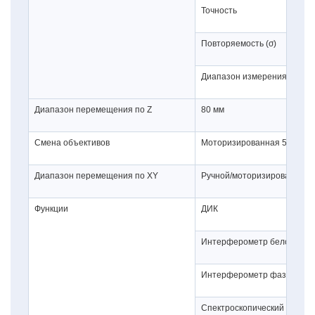
Точность
Повторяемость (σ)
Диапазон измерения
Диапазон перемещения по Z
80 мм
Смена объективов
Моторизированная
5-позиц
Диапазон перемещения по XY
Ручной/моторизированный 
Функции
ДИК
Интерферометр белого све
Интерферометр фазового с
Спектроскопический рефле