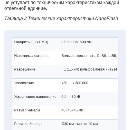
не уступает по техническим характеристикам каждой
отдельной единице.
Таблица 3 Технические характеристики NanоFlash
Габариты (Ш х Г х В)
850×900×1500 мм
Источник электронов
Вольфрамовая нить, CeB6, LaB6, FE
Разрешение
FE (1,5 нм) вольфрамовая нить (4 нм), CeB
Увеличение
х20 — х 300 000
Ускоряющее напряжение
0,5 — 30 кВ
Размер камеры
40×40×45 мм
Размер образцов
Ø30 мм, высота 10 мм