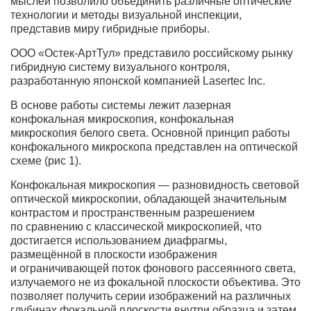
мыслей позволило объединить различные оптические
технологии и методы визуальной инспекции,
представив миру гибридные приборы.
ООО «Остек-АртТул» представило российскому рынку
гибридную систему визуального контроля,
разработанную японской компанией Lasertec Inc.
В основе работы системы лежит лазерная
конфокальная микроскопия, конфокальная
микроскопия белого света. Основной принцип работы
конфокального микроскопа представлен на оптической
схеме (рис 1).
Конфокальная микроскопия — разновидность световой
оптической микроскопии, обладающей значительным
контрастом и пространственным разрешением
по сравнению с классической микроскопией, что
достигается использованием диафрагмы,
размещённой в плоскости изображения
и ограничивающей поток фонового рассеянного света,
излучаемого не из фокальной плоскости объектива. Это
позволяет получить серии изображений на различных
глубинах фокальной плоскости внутри образца и затем