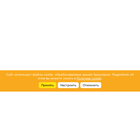
Сайт использует файлы cookie, обрабатываемые вашим браузером. Подробнее об
этом вы можете узнать в
Политике cookie
.
Принять
Настроить
Отклонить
+7 495 788-44-44
Сервисный центр
8 800 700-39-39
service@ostec-group.ru