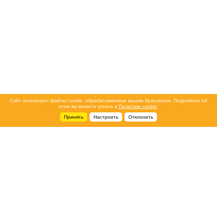
Сайт использует файлы cookie, обрабатываемые вашим браузером. Подробнее об
этом вы можете узнать в
Политике cookie
.
Принять
Настроить
Отклонить
+7 495 788-44-44
Сервисный центр
8 800 700-39-39
service@ostec-group.ru
Свяжитесь с нами