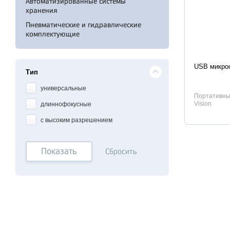
Автоматизированные системы
хранения
Пневматические и гидравлические
комплектующие
Характер
USB микро
Тип
универсальные
Портативны
Vision
длиннофокусные
с высоким разрешением
Показать
Сбросить