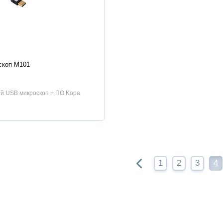
истики
скоп M101
й USB микроскоп + ПО Kopa
1
2
3
4