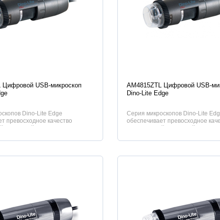
истики
Характеристики
 Цифровой USB-микроскоп
AM4815ZTL Цифровой USB-ми
dge
Dino-Lite Edge
скопов Dino-Lite Edge
Серия микроскопов Dino-Lite Ed
т превосходное качество
обеспечивает превосходное кач
 и широкий спектр применени...
изображений и широкий спектр п