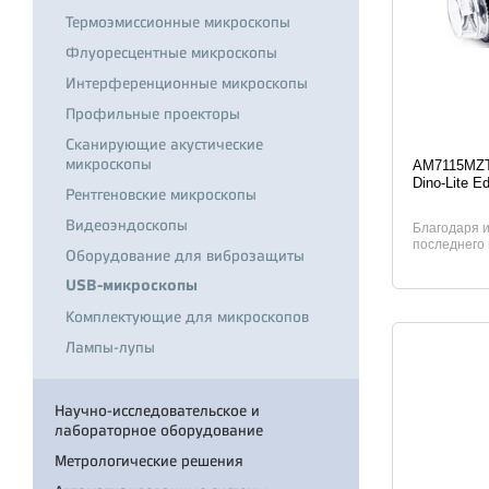
Термоэмиссионные микроскопы
Флуоресцентные микроскопы
Интерференционные микроскопы
Профильные проекторы
Сканирующие акустические
Характер
микроскопы
AM7115MZT
Dino-Lite E
Рентгеновские микроскопы
Видеоэндоскопы
Благодаря 
последнего
Оборудование для виброзащиты
датчику с р
USB-микроскопы
Комплектующие для микроскопов
Лампы-лупы
Научно-исследовательское и
лабораторное оборудование
Метрологические решения