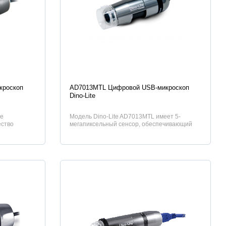
Характеристики
кроскоп
AD7013MTL Цифровой USB-микроскоп
Dino-Lite
ge
Модель Dino-Lite AD7013MTL имеет 5-
ество
мегапиксельный сенсор, обеспечивающий
рименени...
кристально чистое изображение даже при...