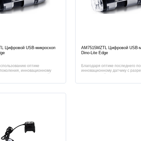
истики
Характеристики
L Цифровой USB-микроскоп
AM7515MZTL Цифровой USB-м
dge
Dino-Lite Edge
использованию оптике
Благодаря оптике последнего по
 поколения, инновационному
инновационному датчику с разр
азрешением 5 мегапикселей и н...
мегапикселей и нескольким особе