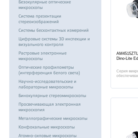
Безокулярные оптические
микроскопы
Система презентации
стереоизображений
Системы бесконтактных измерений
Цифровые системы 3D инспекции и
визуального контроля
Характер
Растровые электронные
AM4515ZTL
микроскопы
Dino-Lite E
Оптические профилометры
Серия микро
(интерференция белого света)
обеспечивае
изображений
Научно-исследовательские и
лабораторные микроскопы
Бинокулярные стереомикроскопы
Просвечивающая электронная
микроскопия
Металлографические микроскопы
Конфокальные микроскопы
Атомно-силовые микроскопы