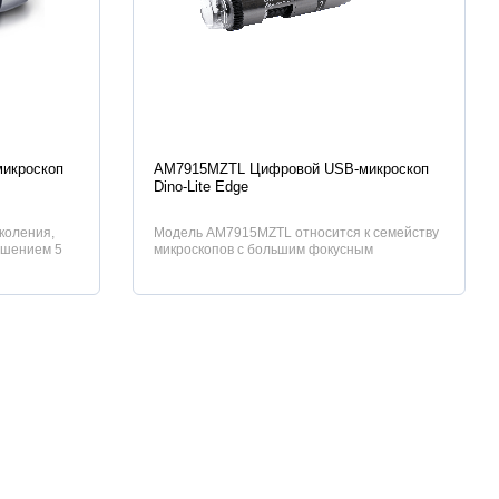
Характеристики
икроскоп
AM7915MZTL Цифровой USB-микроскоп
Dino-Lite Edge
коления,
Модель AM7915MZTL относится к семейству
ешением 5
микроскопов с большим фокусным
нностям –...
расстоянием (LWD) и диапазоном увеличен...