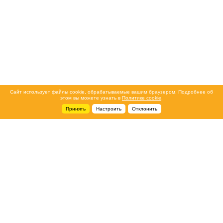
Сайт использует файлы cookie, обрабатываемые вашим браузером. Подробнее об
этом вы можете узнать в
Политике cookie
.
Принять
Настроить
Отклонить
+7 495 788-44-44
Сервисный центр
8 800 700-39-39
service@ostec-group.ru
Свяжитесь с нами