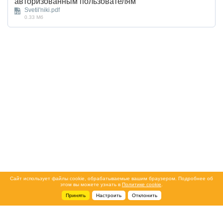
авторизованным пользователям
Svetil'niki.pdf
0.33 Мб
Сайт использует файлы cookie, обрабатываемые вашим браузером. Подробнее об
этом вы можете узнать в
Политике cookie
.
Принять
Настроить
Отклонить