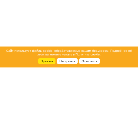
Сайт использует файлы cookie, обрабатываемые вашим браузером. Подробнее об
этом вы можете узнать в
Политике cookie
.
Принять
Настроить
Отклонить
+7 495 788-44-44
Сервисный центр
8 800 700-39-39
service@ostec-group.ru
Свяжитесь с нами