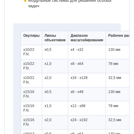
Модульные системы для решения особых
задач
Окуляры
Линзы
Диапазон
Рабочее расс
объективов
масштабирования
x10/22
x0,5
x4 - x32
130 мм
F.N.
x10/22
x1,0
x8 - x64
78 мм
F.N.
x10/22
x2,0
x16 - x128
32,5 мм
F.N.
x15/16
x0,5
x6 - x48
130 мм
F.N.
x15/16
x1,0
x12 - x96
78 мм
F.N.
x15/16
x2,0
x24 - x192
32,5 мм
F.N.