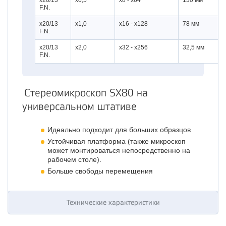
x20/13
x0,5
x8 - x64
130 мм
F.N.
x20/13
x1,0
x16 - x128
78 мм
F.N.
x20/13
x2,0
x32 - x256
32,5 мм
F.N.
Стереомикроскоп SX80 на
универсальном штативе
Идеально подходит для больших образцов
Устойчивая платформа (также микроскоп
может монтироваться непосредственно на
рабочем столе).
Больше свободы перемещения
Технические характеристики