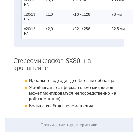
x20/13
x0,5
x8 - x64
130 мм
F.N.
x20/13
x1,0
x16 - x128
78 мм
F.N.
x20/13
x2,0
x32 - x256
32,5 мм
F.N.
Стереомикроскоп SX80 на
кронштейне
Идеально подходит для больших образцов
Устойчивая платформа (также микроскоп
может монтироваться непосредственно на
рабочем столе).
Больше свободы перемещения
Технические характеристики