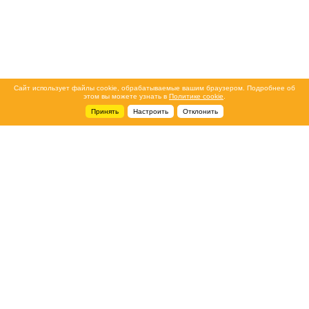
Сайт использует файлы cookie, обрабатываемые вашим браузером. Подробнее об
этом вы можете узнать в
Политике cookie
.
Принять
Настроить
Отклонить
+7 495 788-44-44
Сервисный центр
8 800 700-39-39
service@ostec-group.ru
Свяжитесь с нами
© 2026 ООО «Остек-АртТул»