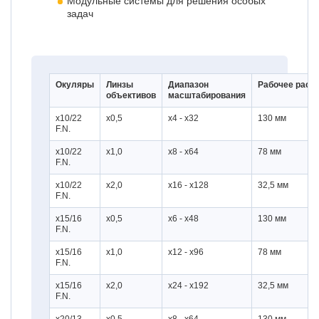
Модульные системы для решения особых
задач
Окуляры
Линзы
Диапазон
Рабочее расс
объективов
масштабирования
x10/22
x0,5
x4 - x32
130 мм
F.N.
x10/22
x1,0
x8 - x64
78 мм
F.N.
x10/22
x2,0
x16 - x128
32,5 мм
F.N.
x15/16
x0,5
x6 - x48
130 мм
F.N.
x15/16
x1,0
x12 - x96
78 мм
F.N.
x15/16
x2,0
x24 - x192
32,5 мм
F.N.