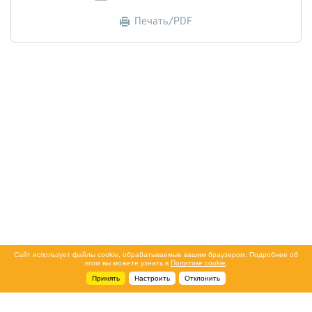
Печать/PDF
Сайт использует файлы cookie, обрабатываемые вашим браузером. Подробнее об
этом вы можете узнать в
Политике cookie
.
Принять
Настроить
Отклонить