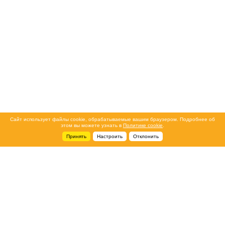
Сайт использует файлы cookie, обрабатываемые вашим браузером. Подробнее об
этом вы можете узнать в
Политике cookie
.
Принять
Настроить
Отклонить
+7 495 788-44-44
Сервисный центр
8 800 700-39-39
service@ostec-group.ru