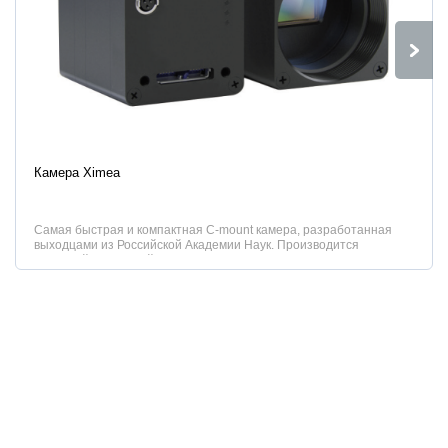
Характеристики
Камера Ximea
Самая быстрая и компактная C-mount камера, разработанная
выходцами из Российской Академии Наук. Производится
немецкой компанией XIMEA.
...