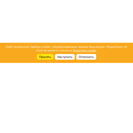
Сайт использует файлы cookie, обрабатываемые вашим браузером. Подробнее об
этом вы можете узнать в
Политике cookie
.
Принять
Настроить
Отклонить
+7 495 788-44-44
Сервисный центр
8 800 700-39-39
service@ostec-group.ru
Свяжитесь с нами