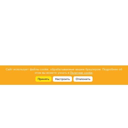
Сайт использует файлы cookie, обрабатываемые вашим браузером. Подробнее об
этом вы можете узнать в
Политике cookie
.
Принять
Настроить
Отклонить
+7 495 788-44-44
Сервисный центр
8 800 700-39-39
service@ostec-group.ru