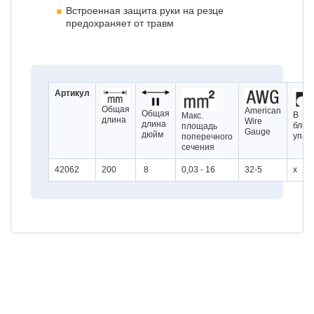
Встроенная защита руки на резце
предохраняет от травм
Артикул
Общая
American
Общая
В
Макс.
длина
Wire
длина
блис
площадь
Gauge
дюйм
упак
поперечного
сечения
42062
200
8
0,03 - 16
32-5
x