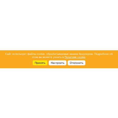
Сайт использует файлы cookie, обрабатываемые вашим браузером. Подробнее об
этом вы можете узнать в
Политике cookie
.
Принять
Настроить
Отклонить
+7 495 788-44-44
Сервисный центр
8 800 700-39-39
service@ostec-group.ru
Свяжитесь с нами