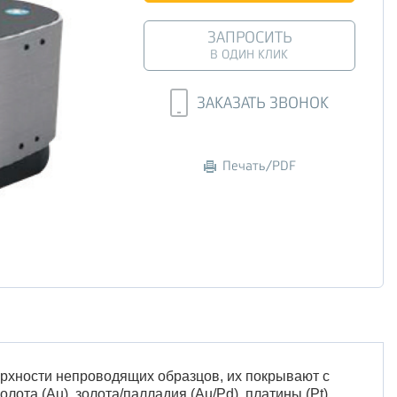
ЗАПРОСИТЬ
В ОДИН КЛИК
ЗАКАЗАТЬ ЗВОНОК
Печать/PDF
рхности непроводящих образцов, их покрывают с
ота (Au), золота/палладия (Au/Pd), платины (Pt),