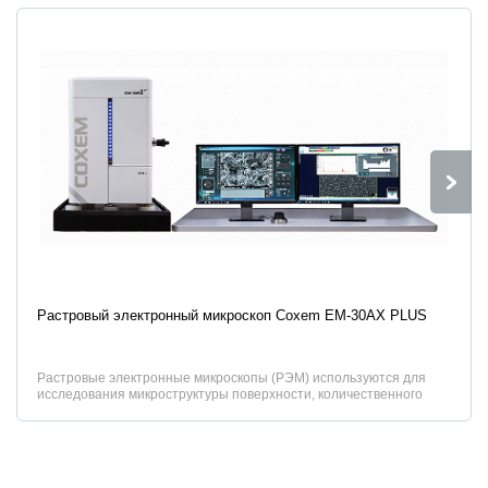
Характеристики
Растровый электронный микроскоп Coxem EM-30AX PLUS
Растровые электронные микроскопы (РЭМ) используются для
исследования микроструктуры поверхности, количественного
элементного анализа в точке наблюдения как природных объект...