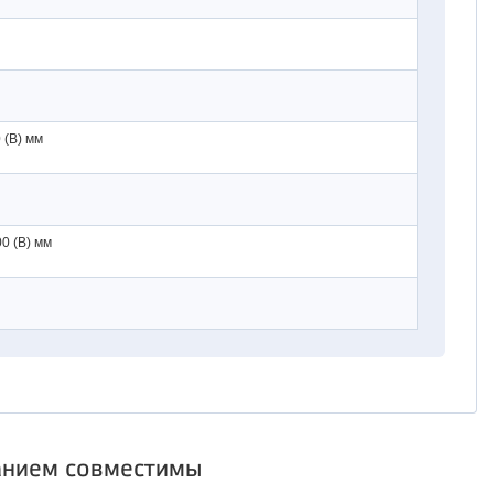
0 (В) мм
00 (В) мм
анием совместимы