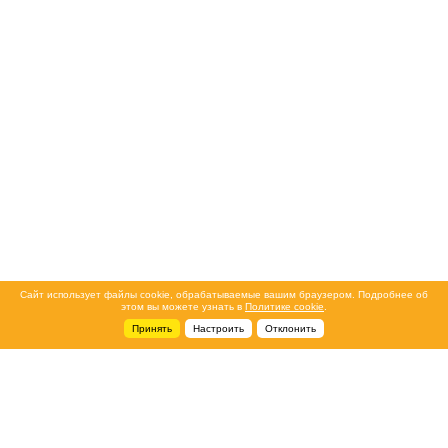
Сайт использует файлы cookie, обрабатываемые вашим браузером. Подробнее об
этом вы можете узнать в
Политике cookie
.
Принять
Настроить
Отклонить
+7 495 788-44-44
Сервисный центр