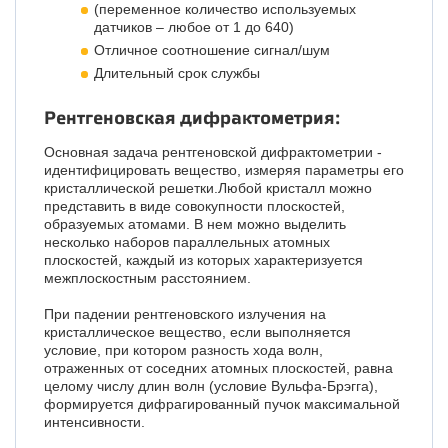
(переменное количество используемых
датчиков – любое от 1 до 640)
Отличное соотношение сигнал/шум
Длительный срок службы
Рентгеновская дифрактометрия:
Основная задача рентгеновской дифрактометрии -
идентифицировать вещество, измеряя параметры его
кристаллической решетки.Любой кристалл можно
представить в виде совокупности плоскостей,
образуемых атомами. В нем можно выделить
несколько наборов параллельных атомных
плоскостей, каждый из которых характеризуется
межплоскостным расстоянием.
При падении рентгеновского излучения на
кристаллическое вещество, если выполняется
условие, при котором разность хода волн,
отраженных от соседних атомных плоскостей, равна
целому числу длин волн (условие Вульфа-Брэгга),
формируется дифрагированный пучок максимальной
интенсивности.