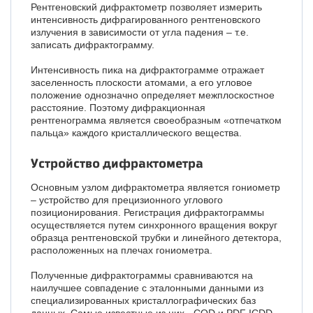
Рентгеновский дифрактометр позволяет измерить
интенсивность дифрагированного рентгеновского
излучения в зависимости от угла падения – т.е.
записать дифрактограмму.
Интенсивность пика на дифрактограмме отражает
заселенность плоскости атомами, а его угловое
положение однозначно определяет межплоскостное
расстояние. Поэтому дифракционная
рентгенограмма является своеобразным «отпечатком
пальца» каждого кристаллического вещества.
Устройство дифрактометра
Основным узлом дифрактометра является гониометр
– устройство для прецизионного углового
позиционирования. Регистрация дифрактограммы
осуществляется путем синхронного вращения вокруг
образца рентгеновской трубки и линейного детектора,
расположенных на плечах гониометра.
Полученные дифрактограммы сравниваются на
наилучшее совпадение с эталонными данными из
специализированных кристаллографических баз
данных. Самые известные из них - COD и PDF ICDD.