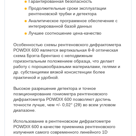
Гарантированная безопасность
Продолжительные сроки эксплуатации
рентгеновской трубки и детектора
Аналитическое программное обеспечение с
интегрированной базой данных
Лучшее соотношение цена-качество
Особенностью схемы рентгеновского дифрактометра
POWDIX 600 является вертикальная θ-θ оптическая
схема Брэгга-Брентано с неподвижным
горизонтальным положением образца, что делает
работу с порошкообразными материалами, гелями и
др. субстанциями вязкой консистенции более
практичной и удобной.
Высокое разрешение детектора и точное
позиционирование гониометра рентгеновского
дифрактометра POWDIX 600 позволяют достичь
точности лучше, чем +/- 0,02° (2θ) во всем угловом
диапазоне.
Использование в рентгеновском дифрактометре
POWDIX 600 в качестве приемника рентгеновского
излучения самого современного линейного 1D