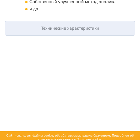
Собственный улучшенный метод анализа
и др.
Технические характеристики
Сайт использует файлы cookie, обрабатываемые вашим браузером. Подробнее об
этом вы можете узнать в
Политике cookie
.