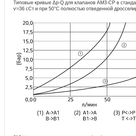
Типовые кривые Δp-Q для клапанов AM3-CP в станда
ѵ=36 сСт и при 50°C полностью отведенной дроссел