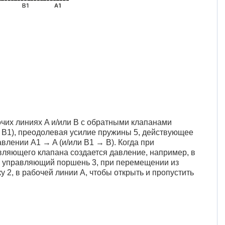
очих линиях A и/или B с обратными клапанами
→ B1), преодолевая усилие пружины 5, действующее
авлении A1 → A (и/или B1 → B). Когда при
вляющего клапана создается давление, например, в
 и управляющий поршень 3, при перемещении из
 2, в рабочей линии A, чтобы открыть и пропустить