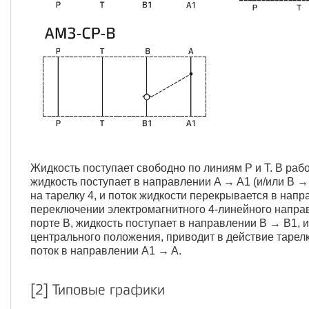
Жидкость поступает свободно по линиям P и T. В раб
жидкость поступает в направлении A → A1 (и/или B 
на тарелку 4, и поток жидкости перекрывается в напр
переключении электромагнитного 4-линейного напра
порте B, жидкость поступает в направлении B → B1,
центрального положения, приводит в действие тарелку
поток в направлении A1 → A.
[2] Типовые графики