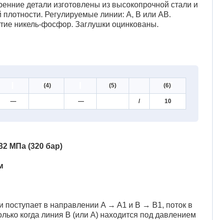
енние детали изготовлены из высокопрочной стали и
плотности. Регулируемые линии: A, B или AB.
ытие никель-фосфор. Заглушки оцинкованы.
(4)
(5)
(6)
—
—
/
10
2 МПа (320 бар)
м
и поступает в направлении A → A1 и B → B1, поток в
олько когда линия B (или A) находится под давлением