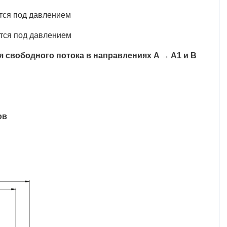
ится под давлением
ится под давлением
ля свободного потока в направлениях A → A1 и B
ов