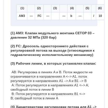
(1)
(2)
(3)
(4)
(5)
(6)
AM3
—
FC
—
—
b
—
/
10
(1) AM3: Клапан модульного монтажа CETOP 03 –
давление 32 МПа (320 бар)
(2) FC: Дроссель одностороннего действия с
регулировкой потока на выходе (относящимся к
гидравлическому исполнительному механизму)
(3) Рабочие линии, в которых установлен клапан:
AB: Регулировка в линиях A и B. Поток жидкости не
ограничивается в направлениях A <–> A1, поток
регулируется в направлениях A1 –> A и B1 –> B
A: Поток регулируется в направлениях A1 <–> A;
свободный поток в линии B
B: Поток регулируется в направлениях B1 <–>
B; свободный поток в линии A
(4) Характеристики регулировки потока для A1 –>