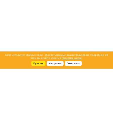
Сайт использует файлы cookie, обрабатываемые вашим браузером. Подробнее об
этом вы можете узнать в
Политике cookie
.
Принять
Настроить
Отклонить
+7 495 788-44-44
Сервисный центр
8 800 700-39-39
service@ostec-group.ru