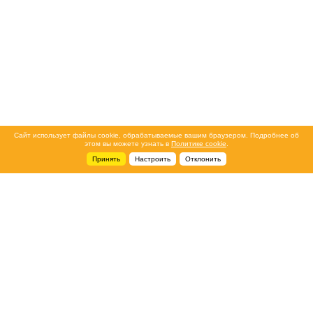
Сайт использует файлы cookie, обрабатываемые вашим браузером. Подробнее об
этом вы можете узнать в
Политике cookie
.
Принять
Настроить
Отклонить
+7 495 788-44-44
Сервисный центр
8 800 700-39-39
service@ostec-group.ru
Свяжитесь с нами