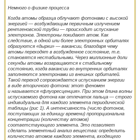
Немного о физике процесса
Когда атомы образца облучают фотонами с высокой
энергией — возбуждающим первичным излучением
рентгеновской трубки — происходит испускание
электронов. Электроны покидают атом. Как
следствие, в одной или более электронных орбиталях
образуются «дырки» — вакансии, благодаря чему
атомы переходят в возбужденное состояние, т.е.
становятся нестабильными. Через миллионные доли
секунды атомы возвращаются к стабильному
состоянию, когда вакансии во внутренних орбиталях
заполняются электронами из внешних орбиталей.
Такой переход сопровождается испусканием энергии
в виде вторичного фотона: этот феномен
и называется «флуоресценция». При этом длина волны
испускаемого фотона как отпечаток пальца — строго
индивидуальна для каждого элемента периодической
таблицы (рис 1). А интенсивность (число фотонов,
поступающих за единицу времени) пропорциональна
концентрации (количеству атомов)
соответствующего элемента. Это позволяет
сделать элементный анализ вещества: определить
количество атомов каждого элемента, входящего