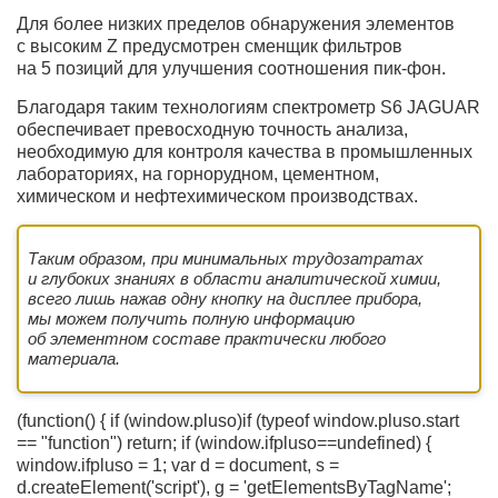
Для более низких пределов обнаружения элементов
с высоким Z предусмотрен сменщик фильтров
на 5 позиций для улучшения соотношения пик-фон.
Благодаря таким технологиям спектрометр S6 JAGUAR
обеспечивает превосходную точность анализа,
необходимую для контроля качества в промышленных
лабораториях, на горнорудном, цементном,
химическом и нефтехимическом производствах.
Таким образом, при минимальных трудозатратах
и глубоких знаниях в области аналитической химии,
всего лишь нажав одну кнопку на дисплее прибора,
мы можем получить полную информацию
об элементном составе практически любого
материала.
(function() { if (window.pluso)if (typeof window.pluso.start
== "function") return; if (window.ifpluso==undefined) {
window.ifpluso = 1; var d = document, s =
d.createElement('script'), g = 'getElementsByTagName';