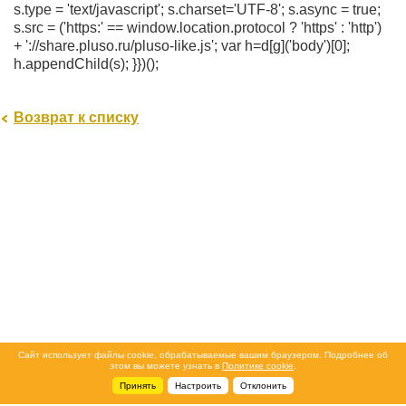
s.type = 'text/javascript'; s.charset='UTF-8'; s.async = true;
s.src = ('https:' == window.location.protocol ? 'https' : 'http')
+ '://share.pluso.ru/pluso-like.js'; var h=d[g]('body')[0];
h.appendChild(s); }})();
Возврат к списку
Сайт использует файлы cookie, обрабатываемые вашим браузером. Подробнее об
этом вы можете узнать в
Политике cookie
.
Принять
Настроить
Отклонить